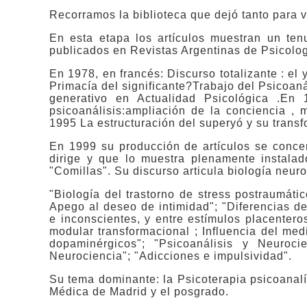
Recorramos la biblioteca que dejó tanto para 
En esta etapa los artículos muestran un ten
publicados en Revistas Argentinas de Psicologí
En 1978, en francés: Discurso totalizante : el y
Primacía del significante?Trabajo del Psicoan
generativo en Actualidad Psicológica .En
psicoanálisis:ampliación de la conciencia , 
1995 La estructuración del superyó y su trans
En 1999 su producción de artículos se concen
dirige y que lo muestra plenamente instala
"Comillas". Su discurso articula biología neuro
"
Biología del trastorno de stress postraumátic
Apego al deseo de intimidad"; "Diferencias de
e inconscientes, y entre estímulos placentero
modular transformacional ; Influencia del med
dopaminérgicos"; "Psicoanálisis y Neurocie
Neurociencia"; "Adicciones e impulsividad".
Su tema dominante: la Psicoterapia psicoanalí
Médica de Madrid y el posgrado.