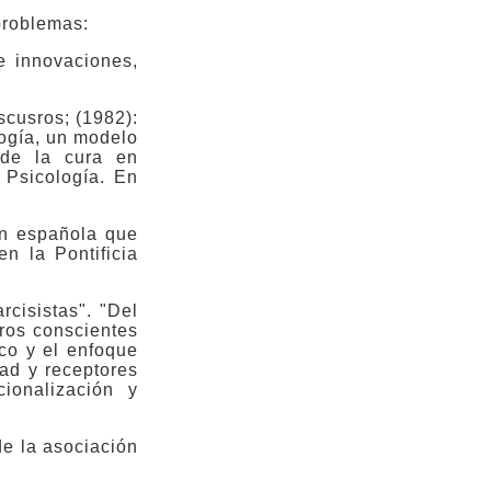
problemas:
e innovaciones,
iscusros; (1982):
logía, un modelo
 de la cura en
 Psicología. En
ón española que
n la Pontificia
rcisistas". "Del
eros conscientes
ico y el enfoque
dad y receptores
cionalización y
de la asociación