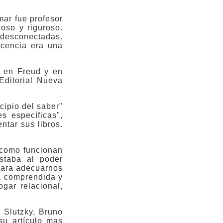
ar fue profesor
ioso y riguroso.
 desconectadas.
ocencia era una
o en Freud y en
Editorial Nueva
cipio del saber"
s específicas",
tar sus libros.
e como funcionan
staba al poder
para adecuarnos
a comprendida y
gar relacional,
 Slutzky, Bruno
 su artículo mas