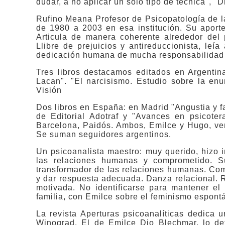
dudar, a no aplicar un solo tipo de técnica", "Di
Rufino Meana Profesor de Psicopatología de l
de 1980 a 2003 en esa institución. Su aporte 
Articula de manera coherente alrededor del 
Llibre de prejuicios y antireduccionista, le
dedicación humana de mucha responsabilidad é
Tres libros destacamos editados en Argentin
Lacan". "El narcisismo. Estudio sobre la enu
Visión
Dos libros en España: en Madrid "Angustia y fa
de Editorial Adotraf y "Avances en psicotera
Barcelona, Paidós. Ambos, Emilce y Hugo, ven
Se suman seguidores argentinos.
Un psicoanalista maestro: muy querido, hizo i
las relaciones humanas y comprometido. S
transformador de las relaciones humanas. Co
y dar respuesta adecuada. Danza relacional.
motivada. No identificarse para mantener el
familia, con Emilce sobre el feminismo espont
La revista Aperturas psicoanalíticas dedica 
Winograd. El de Emilce Dio Blechmar, lo defin