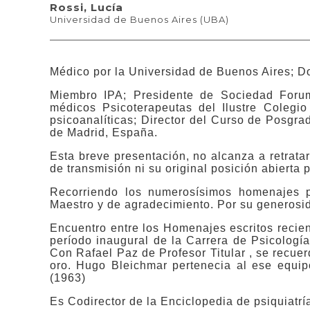
Rossi, Lucía
Universidad de Buenos Aires (UBA)
Médico por la Universidad de Buenos Aires; Do
Miembro IPA; Presidente de Sociedad Forum
médicos Psicoterapeutas del Ilustre Colegi
psicoanalíticas; Director del Curso de Posgra
de Madrid, España.
Esta breve presentación, no alcanza a retrata
de transmisión ni su original posición abierta p
Recorriendo los numerosísimos homenajes p
Maestro y de agradecimiento. Por su generosid
Encuentro entre los Homenajes escritos recien
período inaugural de la Carrera de Psicología
Con Rafael Paz de Profesor Titular , se recu
oro. Hugo Bleichmar pertenecia al ese equi
(1963)
Es Codirector de la Enciclopedia de psiquiatr