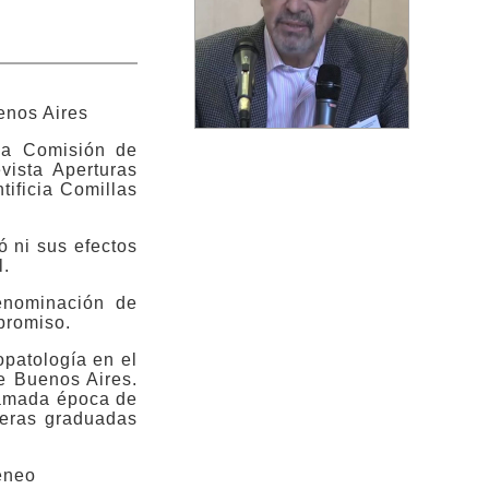
enos Aires
 la Comisión de
vista Aperturas
tificia Comillas
ó ni sus efectos
l.
denominación de
promiso.
opatología en el
de Buenos Aires.
lamada época de
meras graduadas
teneo