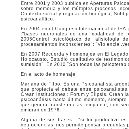
Entre 2001 y 2003 publica en Aperturas Psicoan
sobre memoria y los múltiples procesos incons
Contexto social y regulación biológica; Subti
psicoanalítico.
En 2004 en el Congreso Internacional de IPA p
:"bases neuronales de una modalidad de re
2006Control psicológixco del afisiología de
procesamientos inconscientes"; "Violencia ,ven
En 2007 Recuerda y homenajea en El Legado d
Holocausto. Estudio cualitativo de testimonio
sumisión". En 2010 "Son todas las psicoterapi
En el acto de homenaje
Mariana de Filpo. Es una Psicoanalista argen
que propiecia el debate entre psicoanalista
Crean instituciones : Forum y Elipsis. Crean l
psicoanálisis hasta último momento, siempre 
que genera transferencias: empático, con se
emigran en 1976.
Alguna de sus frases : "si fui productivo e
neurociencias, nos permite pensar preguntas p