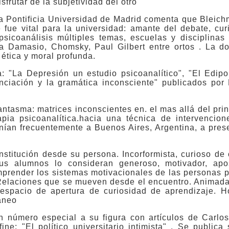
sfrutar de la subjetividad del otro"
a Pontificia Universidad de Madrid comenta que Bleichm
fue vital para la universidad: amante del debate, cur
psicoanálisis múltiples temas, escuelas y disciplinas
ía a Damasio, Chomsky, Paul Gilbert entre ortos . La d
tica y moral profunda.
a: "La Depresión un estudio psicoanalítico", "El Edip
nciación y la gramática inconsciente" publicados por 
ntasma: matrices inconscientes en. el mas allá del prin
pia psicoanalítica.hacia una técnica de intervencione
ían frecuentemente a Buenos Aires, Argentina, a presen
nstitución desde su persona. Incorformista, curioso d
us alumnos lo consideran generoso, motivador, apo
mprender los sistemas motivacionales de las personas 
 Relaciones que se mueven desde el encuentro. Animad
 espacio de apertura de curiosidad de aprendizaje. Ho
áneo
un número especial a su figura con artículos de Carlos
e: "El político universitario intimista" . Se publica