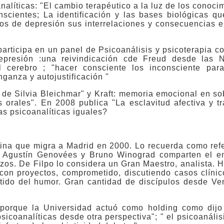
alíticas: "El cambio terapéutico a la luz de los conoci
cientes; La identificación y las bases biológicas que
pos de depresión sus interrelaciones y consecuencias e
articipa en un panel de Psicoanálisis y psicoterapia co
presión :una reivindicación cde Freud desde las N
l cerebro ; "hacer consciente los inconsciente para
ganza y autojustificación "
e Silvia Bleichmar" y Kraft: memoria emocional en sob
s orales". En 2008 publica "La esclavitud afectiva y t
as psicoanalíticas iguales?
tina que migra a Madrid en 2000. Lo recuerda como ref
s. Agustín Genovées y Bruno Winograd comparten el e
azos. De Filpo lo considera un Gran Maestro, analista. 
con proyectos, comprometido, discutiendo casos clínic
ntido del humor. Gran cantidad de discípulos desde V
s porque la Universidad actuó como holding como dijo 
sicoanalíticas desde otra perspectiva"; " el psicoanáli