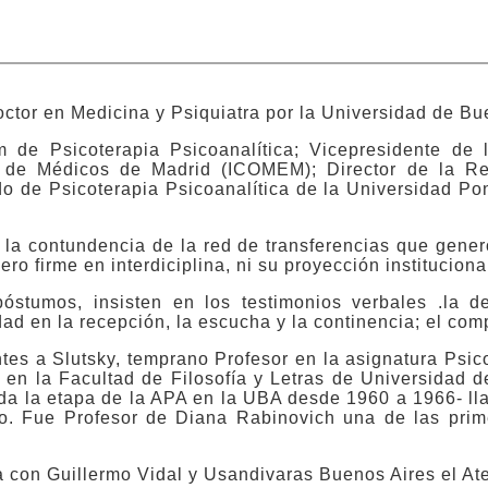
ctor en Medicina y Psiquiatra por la Universidad de Bu
 de Psicoterapia Psicoanalítica; Vicepresidente de
o de Médicos de Madrid (ICOMEM); Director de la Re
do de Psicoterapia Psicoanalítica de la Universidad Pon
r la contundencia de la red de transferencias que gener
ero firme en interdiciplina, ni su proyección instituciona
óstumos, insisten en los testimonios verbales .la 
ad en la recepción, la escucha y la continencia; el com
tes a Slutsky, temprano Profesor en la asignatura Psic
 en la Facultad de Filosofía y Letras de Universidad 
erda la etapa de la APA en la UBA desde 1960 a 1966- l
po. Fue Profesor de Diana Rabinovich una de las pri
ía con Guillermo Vidal y Usandivaras Buenos Aires el A