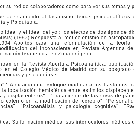
ver su red de colaboradores como para ver sus temas y 
ue acercamiento al lacanismo, temas psicoanalíticos 
a y Psiquiatría.
o ideal y el ideal del yo : los efectos de dos tipos de d
álisis; (1983) Respuesta al reduccionismo en psicopato
 1994 Aportes para una reformulación de la teoría
modificación del inconsciente en Revista Argentina de
formación terapéutica en Zona erógena
tran en la Revista Apertura Psicoanalítica, publicaci
do en el Colegio Médico de Madrid con su posgrado e
ciencias y psicoanálisis:
o";" Aplicación del enfoque modular a los trastornos na
 la localización hemisférica entre estímilos displacent
s y displacenteros" ; "Tratamiento de las crisis de pán
io externo en la modificación del cerebro"; "Personali
ncias"; "Psicoanálisis y psicología cognitiva"; "Ra
tica. Su formación médica, sus interlocutores médicos 