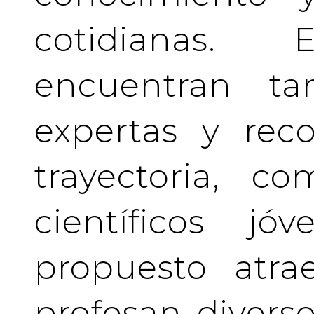
cotidianas.
encuentran tan
expertas y rec
trayectoria, c
científicos j
propuesto atra
profesan divers