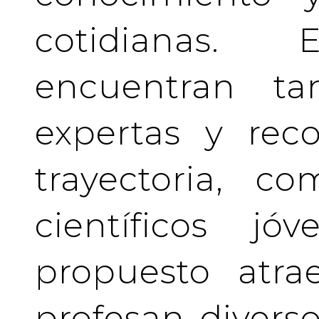
cotidianas.
encuentran tan
expertas y rec
trayectoria, c
científicos j
propuesto atra
profesan divers