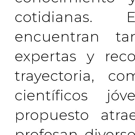
cotidianas.
encuentran tan
expertas y rec
trayectoria, c
científicos j
propuesto atra
profesan divers