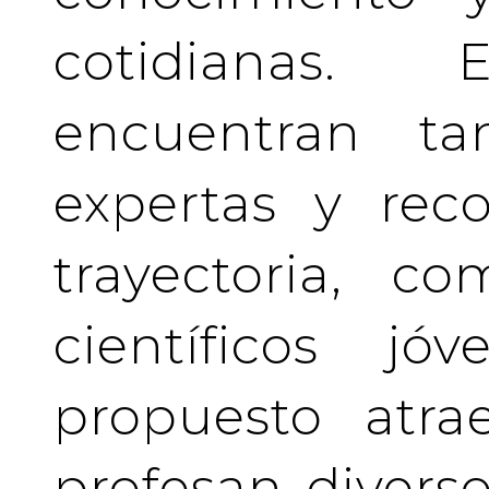
cotidianas.
encuentran tan
expertas y rec
trayectoria, c
científicos j
propuesto atra
profesan divers