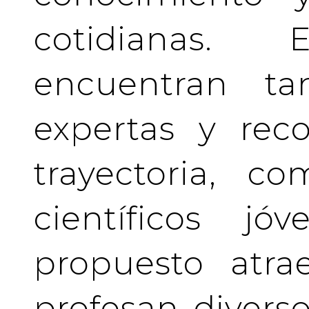
cotidianas.
encuentran tan
expertas y rec
trayectoria, c
científicos j
propuesto atra
profesan divers