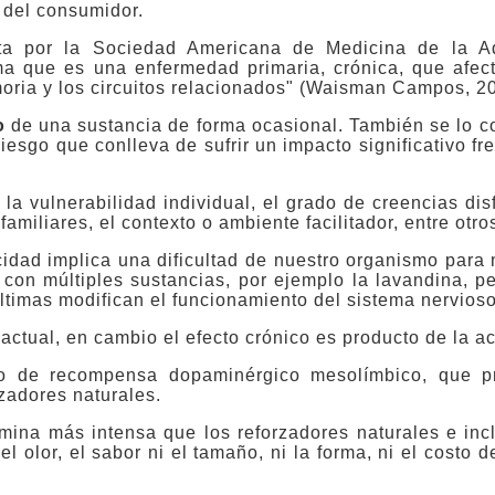
 del consumidor.
a por la Sociedad Americana de Medicina de la A
ma que es una enfermedad primaria, crónica, que afecta
oria y los circuitos relacionados" (Waisman Campos, 201
o
de una sustancia de forma ocasional. También se lo 
iesgo que conlleva de sufrir un impacto significativo fr
 la vulnerabilidad individual, el grado de creencias di
familiares, el contexto o ambiente facilitador, entre otro
dad implica una dificultad de nuestro organismo para 
con múltiples sustancias, por ejemplo la lavandina, pe
ltimas modifican el funcionamiento del sistema nervioso
 actual, en cambio el efecto crónico es producto de la 
to de recompensa dopaminérgico mesolímbico, que p
zadores naturales.
ina más intensa que los reforzadores naturales e incl
el olor, el sabor ni el tamaño, ni la forma, ni el costo 