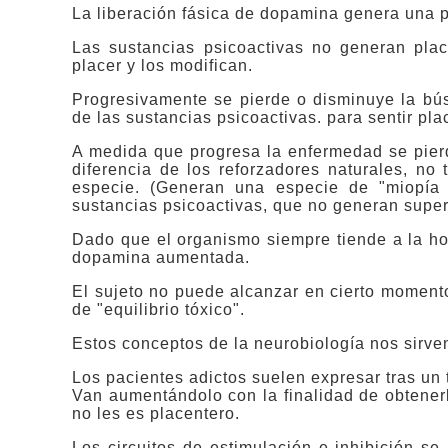
La liberación fásica de dopamina genera una 
Las sustancias psicoactivas no generan place
placer y los modifican.
Progresivamente se pierde o disminuye la bú
de las sustancias psicoactivas. para sentir pla
A medida que progresa la enfermedad se pierde
diferencia de los reforzadores naturales, no 
especie. (Generan una especie de "miopía 
sustancias psicoactivas, que no generan super
Dado que el organismo siempre tiende a la home
dopamina aumentada.
El sujeto no puede alcanzar en cierto momento
de "equilibrio tóxico".
Estos conceptos de la neurobiología nos sirven
Los pacientes adictos suelen expresar tras un
Van aumentándolo con la finalidad de obtene
no les es placentero.
Los circuitos de estimulación e inhibición se