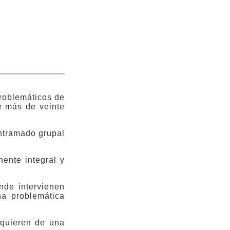
problemáticos de
e más de veinte
ntramado grupal
nte integral y
nde intervienen
a problemática
equieren de una