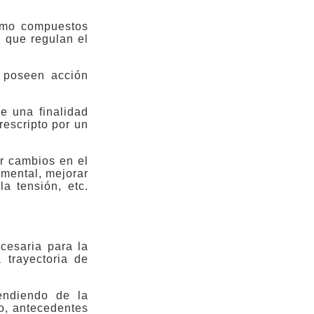
mo compuestos
s que regulan el
e poseen acción
e una finalidad
rescripto por un
r cambios en el
o mental, mejorar
a tensión, etc.
ecesaria para la
 trayectoria de
pendiendo de la
o, antecedentes