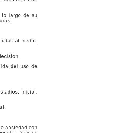
 lo largo de su
oras.
ductas al medio,
decisión.
nida del uso de
adios: inicial,
al.
o o ansiedad con
nsulta, éste es