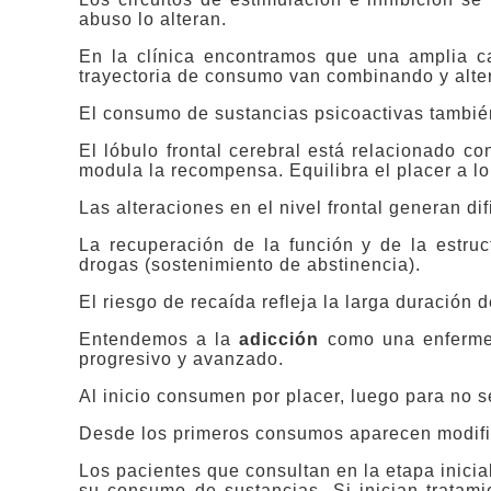
abuso lo alteran.
En la clínica encontramos que una amplia ca
trayectoria de consumo van combinando y alte
El consumo de sustancias psicoactivas también a
El lóbulo frontal cerebral está relacionado c
modula la recompensa. Equilibra el placer a l
Las alteraciones en el nivel frontal generan di
La recuperación de la función y de la estruc
drogas (sostenimiento de abstinencia).
El riesgo de recaída refleja la larga duración d
Entendemos a la
adicción
como una enfermeda
progresivo y avanzado.
Al inicio consumen por placer, luego para no 
Desde los primeros consumos aparecen modifi
Los pacientes que consultan en la etapa inici
su consumo de sustancias. Si inician tratam