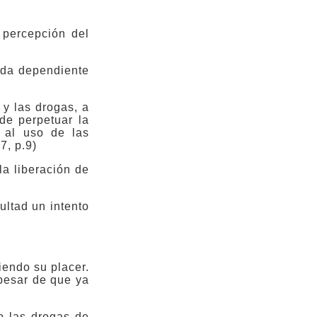
 percepción del
eda dependiente
 y las drogas, a
 de perpetuar la
n al uso de las
7, p.9)
la liberación de
ultad un intento
iendo su placer.
pesar de que ya
ro las drogas de