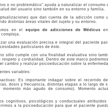
vo o no problemático" ayuda a naturalizar el consumo d
alud del usuario sino también en su entorno y familia.
ptualizaciones que dan cuenta de la adicción como 
ndo distintas áreas vitales del sujeto y su entorno.
jamos en el
equipo de adicciones de Médicus
en
n compleja.
zar una evaluación precisa e integral del paciente pa
ecesidades particulares de éste.
o sólo cumple con una finalidad evaluativa sino tambi
 respeto y cordialidad. Dentro de este marco podremos 
el cambio y realizar psicoeducación sobre la enfermeda
entes variables:
activas:
Es importante indagar sobre el recorrido de
as, dosis y frecuencia, distintas etapas a lo largo de s
 y momento más agudo de consumo). Momento actu
tos cognitivos, psicológicos y conductuales atribuido
rrimos a la psicoeducación para que el paciente pueda