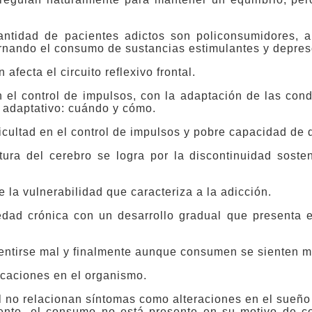
ntidad de pacientes adictos son policonsumidores, a
rnando el consumo de sustancias estimulantes y depres
fecta el circuito reflexivo frontal.
on el control de impulsos, con la adaptación de las con
o adaptativo: cuándo y cómo.
ficultad en el control de impulsos y pobre capacidad de 
tura del cerebro se logra por la discontinuidad soste
e la vulnerabilidad que caracteriza a la adicción.
d crónica con un desarrollo gradual que presenta est
sentirse mal y finalmente aunque consumen se sienten m
caciones en el organismo.
al no relacionan síntomas como alteraciones en el sueñ
iento, el consumo no está presente en su motivo de co