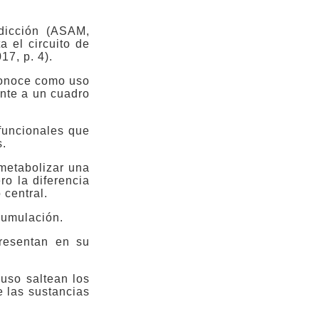
dicción (ASAM,
 el circuito de
7, p. 4).
conoce como uso
ente a un cuadro
sfuncionales que
s.
metabolizar una
ro la diferencia
 central.
acumulación.
resentan en su
uso saltean los
de las sustancias