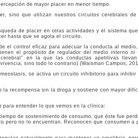
percepción de mayor placer en menor tiempo.
r, sino que utilizan nuestros circuitos cerebrales de
squeda de placer en otras actividades y el sistema qu
cer hasta que se agota el circuito.
 el control eficaz para adecuar la conducta al medio,
tienen el propósito de regulador del medio interno ni
cerebral" en la que las conductas apetitivas lleva
vivencia, sino todo lo contrario) (Waisman Campos, 201
ostasis, se activa un circuito inhibitorio para inhibir 
 la recompensa sin la droga y sostiene con mayor dific
 para entender lo que vemos en la clínica:
 tiempo de sostenimiento de consumo, que éste fue perd
rlo pero no lo encuentran. Reconocen que consumen a 
 regulan naturalmente para mantener un equilibrio, pe