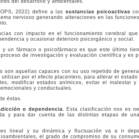
ores del desarrollo y ambientales.
(OPS, 2022) define a las
sustancias psicoactivas
co
stema nervioso generando alteraciones en las funcione
to.
ncias con impacto en el funcionamiento cerebral qu
pendencia y ocasionar deterioro psicorgánico y social.
a y un fármaco o psicofármaco es que este último tien
 proceso de investigación y evaluación científica y es p
as son aquellas capaces con su uso repetido de genera
 utilizan por el efecto placentero, para alterar el estad
s, modificar estados anímicos, evitar el malestar y l
 emocionales y conductuales.
de éstas.
dicción o dependencia
. Esta clasificación nos es n
da y para dar cuenta de las distintas etapas de una
o es lineal y su dinámica y fluctuación va a ir de
socioambientales, el grado de compromiso de su consum