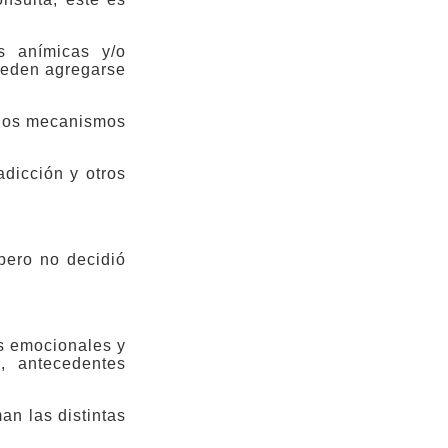
s anímicas y/o
ueden agregarse
n los mecanismos
dicción y otros
 pero no decidió
os emocionales y
, antecedentes
an las distintas