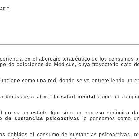
IADT)
periencia en el abordaje terapéutico de los consumos 
ipo de adicciones de Médicus, cuya trayectoria data d
funcione como una red, donde se va entretejiendo un e
a biopsicosocial y a la
salud mental
como un compone
d no es un estado fijo, sino un proceso dinámico do
o de sustancias
psicoactivas
lo pensamos como un
as debidas al consumo de sustancias psicoactivas, r