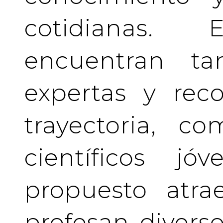
cotidianas.
encuentran tan
expertas y rec
trayectoria, c
científicos j
propuesto atra
profesan divers