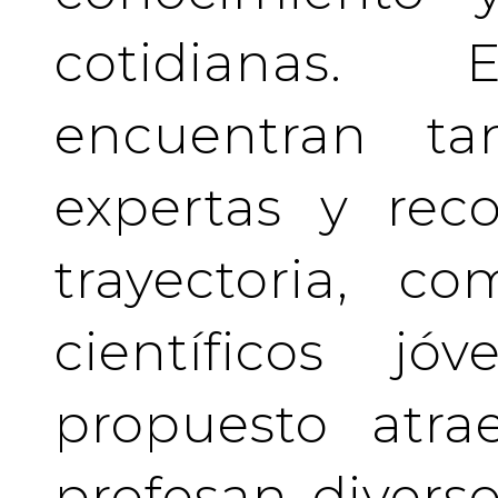
cotidianas.
encuentran tan
expertas y rec
trayectoria, c
científicos j
propuesto atra
profesan divers