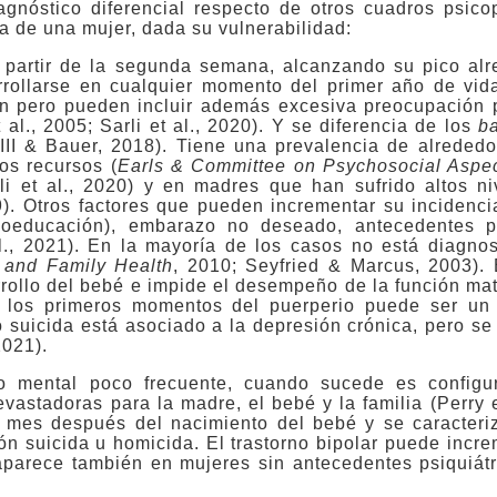
agnóstico diferencial respecto de otros cuadros psico
a de una mujer, dada su vulnerabilidad:
a partir de la segunda semana, alcanzando su pico alr
rrollarse en cualquier momento del primer año de vid
ón pero pueden incluir además excesiva preocupación p
l., 2005; Sarli et al., 2020). Y se diferencia de los
b
 III & Bauer, 2018). Tiene una prevalencia de alreded
os recursos (
Earls & Committee on Psychosocial Aspec
rli et al., 2020) y en madres que han sufrido altos ni
9). Otros factores que pueden incrementar su incidenci
icoeducación), embarazo no deseado, antecedentes p
 al., 2021). En la mayoría de los casos no está diagnos
 and Family Health
, 2010; Seyfried & Marcus, 2003). 
rrollo del bebé e impide el desempeño de la función mat
n los primeros momentos del puerperio puede ser un 
sgo suicida está asociado a la depresión crónica, pero s
2021).
no mental poco frecuente, cuando sucede es config
astadoras para la madre, el bebé y la familia (Perry e
 mes después del nacimiento del bebé y se caracteri
ón suicida u homicida. El trastorno bipolar puede incre
parece también en mujeres sin antecedentes psiquiátri