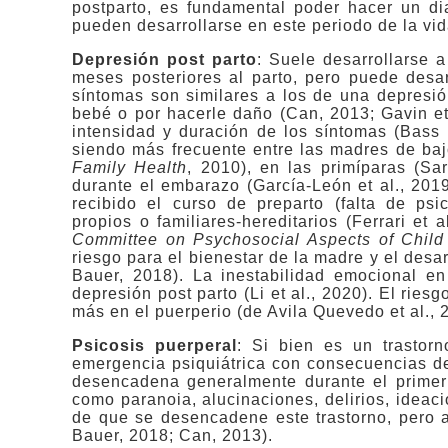
postparto, es fundamental poder hacer un di
pueden desarrollarse en este periodo de la vid
Depresión post parto
: Suele desarrollarse 
meses posteriores al parto, pero puede desa
síntomas son similares a los de una depresi
bebé o por hacerle daño (Can, 2013; Gavin et a
intensidad y duración de los síntomas (Bass
siendo más frecuente entre las madres de baj
Family Health
, 2010), en las primíparas (Sa
durante el embarazo (García-León et al., 201
recibido el curso de preparto (falta de ps
propios o familiares-hereditarios (Ferrari et
Committee on Psychosocial Aspects of Child
riesgo para el bienestar de la madre y el desa
Bauer, 2018). La inestabilidad emocional e
depresión post parto (Li et al., 2020). El rie
más en el puerperio (de Avila Quevedo et al., 
Psicosis puerperal
: Si bien es un trastor
emergencia psiquiátrica con consecuencias dev
desencadena generalmente durante el primer
como paranoia, alucinaciones, delirios, ideaci
de que se desencadene este trastorno, pero a
Bauer, 2018; Can, 2013).