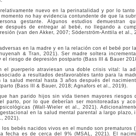
.
relativamente nuevo en la perinatalidad y por lo tant
 el momento no hay evidencia contundente de que la sub
 persona gestante. Algunos estudios demuestran q
ve después de entregar al bebé, no llegando a cumpli
esión (van den Akker, 2007; Söderström-Anttila et al., 2
dversas en la madre y en la relación con el bebé por la
nuyenah & Tran, 2021). Ser madre soltera incrementa
 el riesgo de depresión postparto (Bass III & Bauer 201
 el puerperio atraviesan una doble crisis vital: la a
asociado a resultados desfavorables tanto para la mad
 la salud mental hasta 3 años después del nacimiento
arto (Bass III & Bauer, 2018; Agnafors et al., 2019).
ue han parido hijos sin vida tienen mayores riesgos d
el parto, por lo que deberían ser monitoreadas y a
psicológicas (Wall-Wieler et al., 2021). Adicionalmen
gestacional en la salud mental parental a largo plazo,
., 2021).
de los bebés nacidos vivos en el mundo son prematuros
a la fecha es de cerca del 9% (MSAL, 2021). El nacim