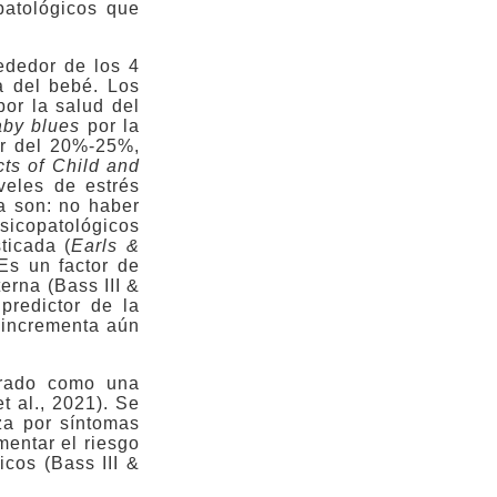
patológicos que
ededor de los 4
a del bebé. Los
or la salud del
aby blues
por la
or del 20%-25%,
ts of Child and
veles de estrés
a son: no haber
sicopatológicos
ticada (
Earls &
Es un factor de
erna (Bass III &
predictor de la
e incrementa aún
urado como una
t al., 2021). Se
za por síntomas
mentar el riesgo
cos (Bass III &