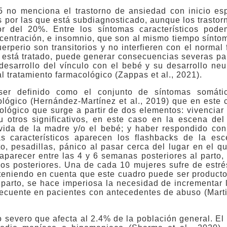
 no menciona el trastorno de ansiedad con inicio esp
es por las que está subdiagnosticado, aunque los trasto
or del 20%. Entre los síntomas característicos pod
 concentración, e insomnio, que son al mismo tiempo sín
erperio son transitorios y no interfieren con el normal
 está tratado, puede generar consecuencias severas pa
 desarrollo del vínculo con el bebé y su desarrollo ne
 tratamiento farmacológico (Zappas et al., 2021).
ser definido como el conjunto de síntomas somático
ológico (Hernández-Martínez et al., 2019) que en este 
ológico que surge a partir de dos elementos: vivenciar 
 otros significativos, en este caso en la escena del
 vida de la madre y/o el bebé; y haber respondido con
s característicos aparecen los flashbacks de la esc
, pesadillas, pánico al pasar cerca del lugar en el qu
 aparecer entre las 4 y 6 semanas posteriores al part
os posteriores. Una de cada 10 mujeres sufre de estré
y teniendo en cuenta que este cuadro puede ser producto
l parto, se hace imperiosa la necesidad de incrementar 
frecuente en pacientes con antecedentes de abuso (Mart
co severo que afecta al 2.4% de la población general. El