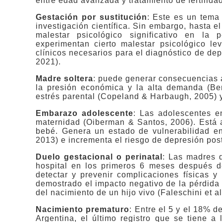
entre edad avanzada y tratamiento de fertilidad
Gestación por sustitución
: Este es un tema 
investigación científica. Sin embargo, hasta
malestar psicológico significativo en la
experimentan cierto malestar psicológico le
clínicos necesarios para el diagnóstico de depr
2021).
Madre soltera
: puede generar consecuencias a
la presión económica y la alta demanda (Be
estrés parental (Copeland & Harbaugh, 2005) y
Embarazo adolescente
: Las adolescentes en
maternidad (Oiberman & Santos, 2006). Está 
bebé. Genera un estado de vulnerabilidad en
2013) e incrementa el riesgo de depresión postp
Duelo gestacional o perinatal
: Las madres q
hospital en los primeros 6 meses después d
detectar y prevenir complicaciones físicas y 
demostrado el impacto negativo de la pérdida 
del nacimiento de un hijo vivo (Faleschini et al
Nacimiento prematuro
: Entre el 5 y el 18% 
Argentina, el último registro que se tiene 