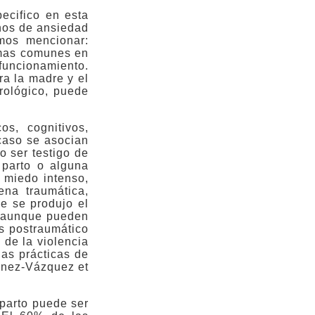
ecifico en esta
rnos de ansiedad
emos mencionar:
tomas comunes en
 funcionamiento.
ra la madre y el
urológico, puede
s, cognitivos,
caso se asocian
o ser testigo de
 parto o alguna
 miedo intenso,
ena traumática,
e se produjo el
o, aunque pueden
s postraumático
 de la violencia
las prácticas de
inez-Vázquez et
 parto puede ser