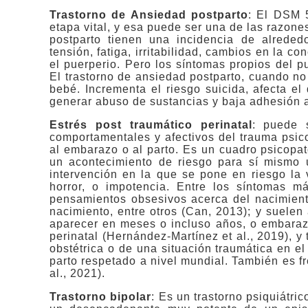
Trastorno de Ansiedad postparto
: El DSM 5
etapa vital, y esa puede ser una de las razon
postparto tienen una incidencia de alreded
tensión, fatiga, irritabilidad, cambios en la
el puerperio. Pero los síntomas propios del pu
El trastorno de ansiedad postparto, cuando no
bebé. Incrementa el riesgo suicida, afecta el
generar abuso de sustancias y baja adhesión al
Estrés post traumático perinatal
: puede 
comportamentales y afectivos del trauma psic
al embarazo o al parto. Es un cuadro psicopat
un acontecimiento de riesgo para sí mismo u
intervención en la que se pone en riesgo la
horror, o impotencia. Entre los síntomas má
pensamientos obsesivos acerca del nacimiento
nacimiento, entre otros (Can, 2013); y suelen
aparecer en meses o incluso años, o embaraz
perinatal (Hernández-Martínez et al., 2019), 
obstétrica o de una situación traumática en e
parto respetado a nivel mundial. También es 
al., 2021).
Trastorno bipolar
: Es un trastorno psiquiátri