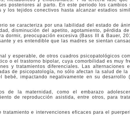
ses posteriores al parto. En este periodo los cambios
y los tejidos conectivos hasta alcanzar estadios simi
erio se caracteriza por una labilidad del estado de á
dad, disminución del apetito, agotamiento, pérdida de 
ra dormir, preocupación excesiva (Bass III & Bauer, 201
nte y es entendible que las madres se sientan cansada
rmal y esperable, de otros cuadros psicopatológicos co
ático o el trastorno bipolar, cuya comorbilidad es muy f
ones y tratamientos diferenciales. Las alternaciones 
as de psicopatología, no sólo afectan la salud de la
 el bebé, impactando negativamente en su desarrollo (L
ios de la maternidad, como el embarazo adolescen
ento de reproducción asistida, entre otros, para trata
 tratamiento e intervenciones eficaces para el puerperi