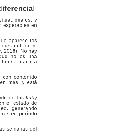
iferencial
ituacionales, y
n esperables en
que aparece los
pués del parto.
, 2018). No hay
o que no es una
 buena práctica
, con contenido
ien más, y está
ente de los
baby
en el estado de
neo, generando
eres en período
ras semanas del