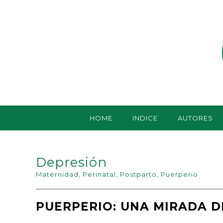
HOME
INDICE
AUTORES
Depresión
Maternidad
,
Perinatal
,
Postparto
,
Puerperio
PUERPERIO: UNA MIRADA D