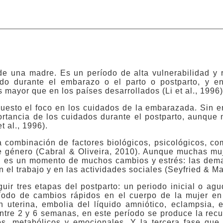
de una madre. Es un período de alta vulnerabilidad y 
o durante el embarazo o el parto o postparto, y en
 mayor que en los países desarrollados (Li et al., 1996)
uesto el foco en los cuidados de la embarazada. Sin e
ortancia de los cuidados durante el postparto, aunque 
 al., 1996).
a combinación de factores biológicos, psicológicos, co
de género (Cabral & Oliveira, 2010). Aunque muchas muj
én es un momento de muchos cambios y estrés: las dem
n el trabajo y en las actividades sociales (Seyfried & M
ir tres etapas del postparto: un periodo inicial o ag
eríodo de cambios rápidos en el cuerpo de la mujer e
n uterina, embolia del líquido amniótico, eclampsia, e
tre 2 y 6 semanas, en este período se produce la recu
, metabólicos y emocionales. Y la tercera fase que 