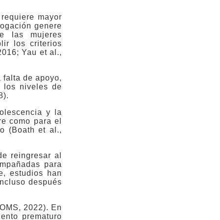
o requiere mayor
rogación genere
ue las mujeres
r los criterios
016; Yau et al.,
 falta de apoyo,
 los niveles de
8).
dolescencia y la
re como para el
 (Boath et al.,
e reingresar al
compañadas para
te, estudios han
 incluso después
 (OMS, 2022). En
iento prematuro