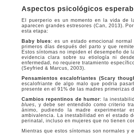
Aspectos psicológicos esperabl
El puerperio es un momento en la vida de l
aparecen grandes estresores (Can, 2013). Por
esta etapa:
Baby blues
: es un estado emocional normal 
primeros días después del parto y que remit
Estos síntomas no impiden el desempeño de la
evidencia clara sobre su etiología ni des
enfermedad, no requiere tratamiento específi
(Seyfried & Marcus, 2003).
Pensamientos escalofriantes (Scary thoug
escalofriante de algo malo que podría pasar
presente en el 91% de las madres primerizas d
Cambios repentinos de humor
: la inestabi
blues
, y debe ser entendido como criterio tr
ánimo, pudiendo la madre experimentar e
ambivalencia. La inestabilidad en el estado 
perinatal, incluso en mujeres que no tienen com
Mientras que estos síntomas son normales y e