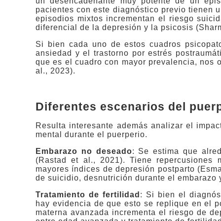
un desencadenante muy potente de un epis
pacientes con este diagnóstico previo tienen un
episodios mixtos incrementan el riesgo suicid
diferencial de la depresión y la psicosis (Sharm
Si bien cada uno de estos cuadros psicopatol
ansiedad y el trastorno por estrés postraumá
que es el cuadro con mayor prevalencia, nos o
al., 2023).
Diferentes escenarios del puer
Resulta interesante además analizar el impac
mental durante el puerperio.
Embarazo no deseado
: Se estima que alre
(Rastad et al., 2021). Tiene repercusiones 
mayores índices de depresión postparto (Esma
de suicidio, desnutrición durante el embarazo 
Tratamiento de fertilidad
: Si bien el diagnó
hay evidencia de que esto se replique en el po
materna avanzada incrementa el riesgo de depr