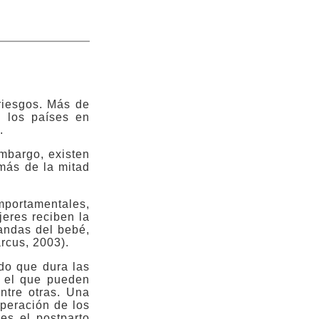
riesgos. Más de
 los países en
.
mbargo, existen
más de la mitad
mportamentales,
eres reciben la
andas del bebé,
arcus, 2003).
udo que dura las
n el que pueden
ntre otras. Una
peración de los
es el postparto