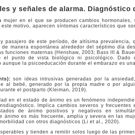
es y señales de alarma. Diagnóstico d
a mujer en el que se producen cambios hormonales, s
 este motivo, aparecen síntomas característicos que so
y pasajero de este período, de altísima prevalencia, 
e de manera espontánea alrededor del séptimo día des
s funciones maternas (Henshaw, 2003; Bass III & Bauer
de el punto de vista biológico ni psicológico. Dad
co aunque la psicoeducación durante el embarazo es una
hts):
son ideas intrusivas generadas por la ansiedad
le al bebé, generado por la propia madre o por algu
urante el postparto (Kleiman, 2019).
lidad en el estado de ánimo es un fenómeno independi
ansdiagnóstico. Implica cambios severos y frecuentes 
stados de ánimo positivos y negativos en simultá
de ánimo es más frecuente, amplia y severa en las muj
orbilidad con otros diagnósticos (Li et al., 2020).
sperables y tienden a remitir solos luego de las prime