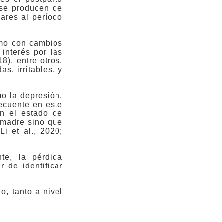
 se producen de
lares al período
nimo con cambios
interés por las
8), entre otros.
s, irritables, y
mo la depresión,
recuente en este
en el estado de
 madre sino que
i et al., 2020;
te, la pérdida
r de identificar
o, tanto a nivel