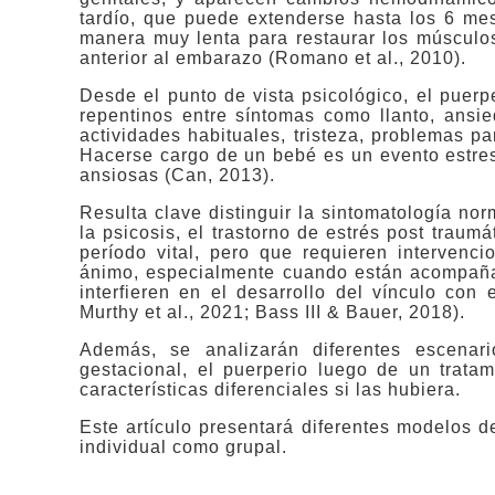
tardío, que puede extenderse hasta los 6 me
manera muy lenta para restaurar los músculos 
anterior al embarazo (Romano et al., 2010).
Desde el punto de vista psicológico, el puerp
repentinos entre síntomas como llanto, ansie
actividades habituales, tristeza, problemas pa
Hacerse cargo de un bebé es un evento estresa
ansiosas (Can, 2013).
Resulta clave distinguir la sintomatología no
la psicosis, el trastorno de estrés post traum
período vital, pero que requieren intervenci
ánimo, especialmente cuando están acompañad
interfieren en el desarrollo del vínculo con
Murthy et al., 2021; Bass III & Bauer, 2018).
Además, se analizarán diferentes escenar
gestacional, el puerperio luego de un tratami
características diferenciales si las hubiera.
Este artículo presentará diferentes modelos de
individual como grupal.