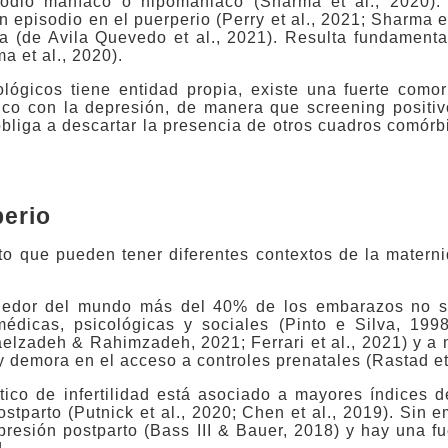
odio maníaco o hipomaniaco (Sharma et al., 2020).
 episodio en el puerperio (Perry et al., 2021; Sharma et
a (de Avila Quevedo et al., 2021). Resulta fundamenta
a et al., 2020).
ógicos tiene entidad propia, existe una fuerte comorb
tico con la depresión, de manera que screening positiv
bliga a descartar la presencia de otros cuadros comór
perio
to que pueden tener diferentes contextos de la materni
dedor del mundo más del 40% de los embarazos no s
médicas, psicológicas y sociales (Pinto e Silva, 199
elzadeh & Rahimzadeh, 2021; Ferrari et al., 2021) y a 
y demora en el acceso a controles prenatales (Rastad et 
stico de infertilidad está asociado a mayores índices 
stparto (Putnick et al., 2020; Chen et al., 2019). Sin 
esión postparto (Bass III & Bauer, 2018) y hay una fu