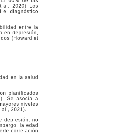
 El 60% de las
 al., 2020). Los
l el diagnóstico
ilidad entre la
o en depresión,
bidos (Howard et
dad en la salud
on planificados
8). Se asocia a
mayores niveles
al., 2021).
de depresión, no
embargo, la edad
erte correlación