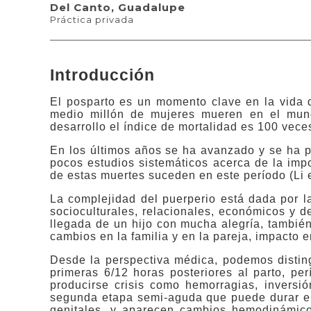
Del Canto, Guadalupe
Práctica privada
Introducción
El posparto es un momento clave en la vida 
medio millón de mujeres mueren en el mund
desarrollo el índice de mortalidad es 100 veces
En los últimos años se ha avanzado y se ha p
pocos estudios sistemáticos acerca de la imp
de estas muertes suceden en este período (Li et
La complejidad del puerperio está dada por l
socioculturales, relacionales, económicos y 
llegada de un hijo con mucha alegría, tambi
cambios en la familia y en la pareja, impacto e
Desde la perspectiva médica, podemos distingu
primeras 6/12 horas posteriores al parto, p
producirse crisis como hemorragias, inversió
segunda etapa semi-aguda que puede durar en
genitales, y aparecen cambios hemodinámicos