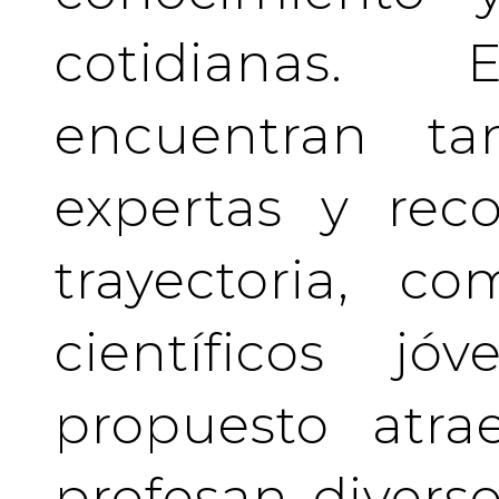
cotidianas.
encuentran tan
expertas y rec
trayectoria, c
científicos j
propuesto atra
profesan divers