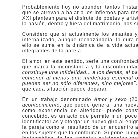
Probablemente hoy no abunden tantos Tristan
que se atrevan a bajar a los infiernos para re
XXI plantean para el disfrute de poetas y arti
la pasión, dentro y fuera del matrimonio, nos 
Considero que si actualmente los amantes y
internalizado, aunque rechazándola, la dura 
ello se suma en la dinámica de la vida actual
integrantes de la pareja.
El amor, en este sentido, sería una confrontac
que marca la inconstancia y la discontinuida
constituye una infidelidad... a los demás, al 
contener al menos una infidelidad esencial o
pueden ser no sólo diferentes, sino mejores"
que cada situación puede deparar.
En un trabajo denominado
Amor y sexo
(20
acontecimiento
, que puede generar una nueva 
como experiencia de alteridad- ­puede cons
concebido, es un acto que permite ir un poco 
identificatorias y otorgar un nuevo giro al eni
la pareja como el resultado de un encuentro 
en los sujetos que la conforman. Supone, luego