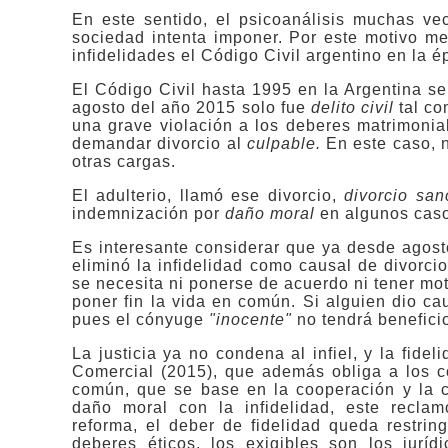
En este sentido, el psicoanálisis muchas ve
sociedad intenta imponer. Por este motivo me
infidelidades el Código Civil argentino en la 
El Código Civil hasta 1995 en la Argentina se
agosto del año 2015 solo fue
delito civil
tal co
una grave violación a los deberes matrimonia
demandar divorcio al
culpable.
En este caso, n
otras cargas.
El adulterio, llamó ese divorcio,
divorcio san
indemnización por
daño moral
en algunos cas
Es interesante considerar que ya desde agost
eliminó la infidelidad como causal de divorcio
se necesita ni ponerse de acuerdo ni tener moti
poner fin la vida en común. Si alguien dio ca
pues el cónyuge
"inocente"
no tendrá benefici
La justicia ya no condena al infiel, y la fide
Comercial (2015), que además obliga a los c
común, que se base en la cooperación y la c
daño moral con la infidelidad, este recla
reforma, el deber de fidelidad queda restri
deberes éticos, los exigibles son los jurí