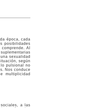
ada época, cada
s posibilidades
"
comprende. Al
 suplementarias
 una sexualidad
situación, según
 lo pulsional no
nes. Nos conduce
e multiplicidad
 sociales, a las