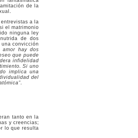
ón fantasmática
ramitación de la
xual.
 entrevistas a la
 si el matrimonio
ido ninguna ley
nutrida de dos
 una convicción
l amor hay dos
deseo que puede
dera infidelidad
timiento. Si uno
ado implica una
dividualidad del
atómica".
eran tanto en la
mas y creencias;
r lo que resulta