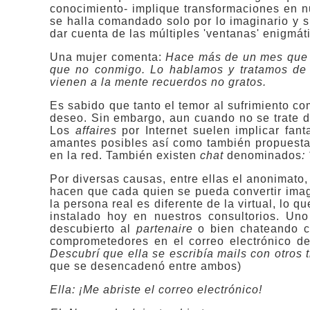
conocimiento- implique transformaciones en n
se halla comandado solo por lo imaginario y s
dar cuenta de las múltiples 'ventanas' enigmát
Una mujer comenta:
Hace más de un mes que d
que no conmigo. Lo hablamos y tratamos de 
vienen a la mente recuerdos no gratos.
Es sabido que tanto el temor al sufrimiento co
deseo. Sin embargo, aun cuando no se trate d
Los
affaires
por Internet
suelen implicar fant
amantes posibles así como también propuest
en la red. También existen
chat
denominados
:
Por diversas causas, entre ellas el anonimato, 
hacen que cada quien se pueda convertir ima
la persona real es diferente de la virtual, lo 
instalado hoy en nuestros consultorios. Uno
descubierto al
partenaire
o bien chateando co
comprometedores en el correo electrónico d
Descubrí que ella se escribía mails con otros 
que se desencadenó entre ambos)
Ella: ¡Me abriste el correo electrónico!