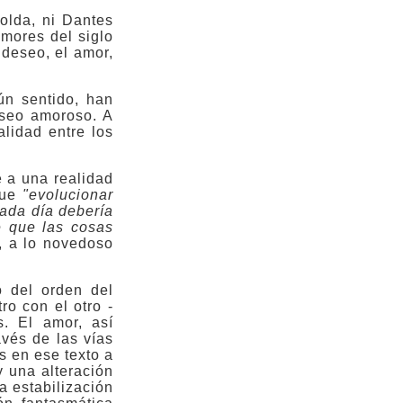
olda, ni Dantes
amores del siglo
 deseo, el amor,
ún sentido, han
eseo amoroso. A
alidad entre los
e a una realidad
que
"evolucionar
cada día debería
e que las cosas
, a lo novedoso
 del orden del
o con el otro ‑
s. El amor, así
avés de las vías
s en ese texto a
 una alteración
a estabilización