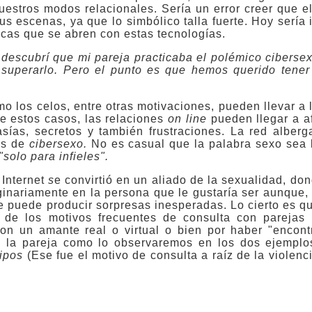
uestros modos relacionales.
Sería un error creer que el
us escenas, ya que lo simbólico talla fuerte. Hoy sería
icas que se abren con estas tecnologías.
escubrí que mi pareja practicaba el polémico cibersex
superarlo. Pero el punto es que hemos querido tener
mo los celos, entre otras motivaciones, pueden llevar a 
e estos casos, las relaciones
on line
pueden llegar a af
asías, secretos y también frustraciones. La red alber
as de
cibersexo.
No es casual que la palabra sexo sea
 "solo para
infieles".
Internet
s
e convirtió en un aliado de la sexualidad, don
ginariamente en la persona que le gustaría ser aunque
que puede producir sorpresas inesperadas. Lo cierto es q
 de los motivos frecuentes de consulta con parejas 
n un amante real o virtual o bien por haber "encon
e la pareja como lo observaremos en los dos ejemplo
tipos
(Ese fue el motivo de consulta a raíz de la violenc