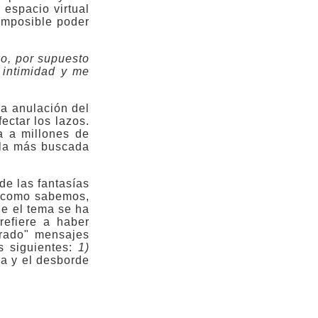
 espacio virtual
 imposible poder
o, por supuesto
 intimidad y me
la anulación del
ectar los lazos.
ga a millones de
 la más buscada
de las fantasías
, como sabemos,
ue el tema se ha
refiere a haber
trado" mensajes
s siguientes:
1)
ia y el desborde