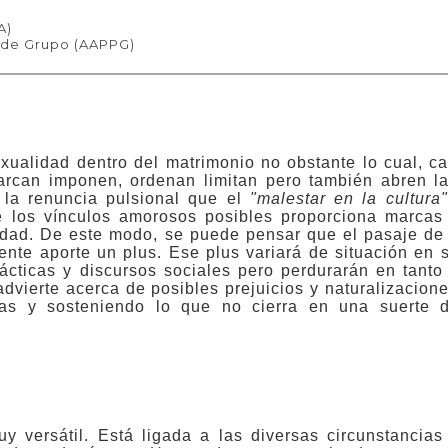
A)
a de Grupo (AAPPG)
exualidad dentro del matrimonio no obstante lo cual, c
arcan imponen, ordenan limitan pero también abren la
 la renuncia pulsional que el
"malestar en la cultura
e los vínculos amorosos posibles proporciona marcas
lidad. De este modo, se puede pensar que el pasaje de
yente aporte un plus. Ese plus variará de situación en 
ácticas y discursos sociales pero perdurarán en tanto
dvierte acerca de posibles prejuicios y naturalizacio
ias y sosteniendo lo que no cierra en una suerte d
y versátil. Está ligada a las diversas circunstancias