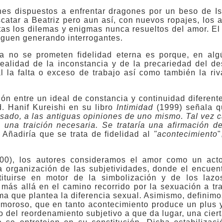
es dispuestos a enfrentar dragones por un beso de Is
scatar a Beatriz pero aun así, con nuevos ropajes, los 
stas los dilemas y enigmas nunca resueltos del amor. El
siguen generando interrogantes.
a no se prometen fidelidad eterna es porque, en alg
realidad de la inconstancia y de la precariedad del d
 la falta o exceso de trabajo así como también la riv
ión entre un ideal de constancia y continuidad diferent
d. Hanif Kureishi en su libro
Intimidad
(1999)
señala 
pasado, a las antiguas opiniones de uno mismo. Tal vez 
 una traición necesaria. Se trataría una afirmación d
.
Añadiría que se trata de fidelidad al
"acontecimiento
"
00),
los autores
consideramos el amor como un acto
organización de las subjetividades, donde el encuentr
tituirse en motor de la simbolización y de los lazo
más allá en el camino recorrido por la sexuación a tr
gma que plantea la diferencia sexual. Asimismo, definimo
amoroso, que en tanto acontecimiento produce un plus y
 del reordenamiento subjetivo a que da lugar, una ciert