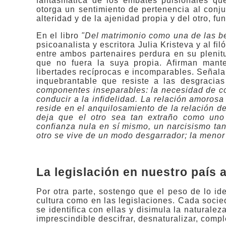
fantasmática de los embates pulsionales que
otorga un sentimiento de pertenencia al conju
alteridad y de la ajenidad propia y del otro, 
En el libro
"Del matrimonio como una de las be
psicoanalista y escritora Julia Kristeva y al fi
entre ambos partenaires perdura en su plenit
que no fuera la suya propia. Afirman mant
libertades recíprocas e incomparables. Señal
inquebrantable que resiste a las desgracias
componentes inseparables: la necesidad de c
conducir a la infidelidad. La relación amorosa 
reside en el anquilosamiento de la relación d
deja que el otro sea tan extraño como uno 
confianza nula en sí mismo, un narcisismo tan
otro se vive de un modo desgarrador; la menor
La legislación en nuestro país 
Por otra parte, sostengo que el peso de lo id
cultura como en las legislaciones. Cada socie
se identifica con ellas y disimula la naturale
imprescindible descifrar, desnaturalizar, comple