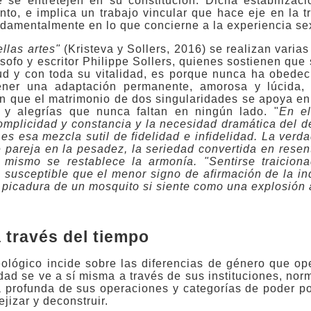
 se entretejen en su constitución. Dicha estabilizaci
nto, e implica un trabajo vincular que hace eje en la t
fundamentalmente en lo que concierne a la experiencia se
llas artes"
(Kristeva y Sollers, 2016) se realizan varias
lósofo y escritor Philippe Sollers, quienes sostienen que
ud y con toda su vitalidad, es porque nunca ha obedec
ener una adaptación permanente, amorosa y lúcida, 
an que el matrimonio de dos singularidades se apoya en
 y alegrías que nunca faltan en ningún lado. "
En e
omplicidad y constancia y la necesidad dramática del 
es esa mezcla sutil de fidelidad e infidelidad. La verda
e pareja en la pesadez, la seriedad convertida en resen
mismo se restablece la armonía. "Sentirse traicion
 susceptible que el menor signo de afirmación de la in
 picadura de un mosquito si siente como una explosión 
a través del tiempo
eológico incide sobre las diferencias de género que op
dad se ve a sí misma a través de sus instituciones, nor
za profunda de sus operaciones y categorías de poder po
jizar y deconstruir.