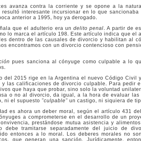
ces avanza contra la corriente y se opone a la natura
 resultó interesante incursionar en lo que sancionaba 
época anterior a 1995, hoy ya derogado.
ñala que el adulterio era un
delito penal
. A partir de e
mo lo marca el artículo 198. Este artículo indica que el 
les dentro de las causales de divorcio y habilitan al 
os encontramos con un divorcio contencioso con pensió
ción
pues sanciona al cónyuge como culpable a lo q
os.
o del 2015 rige en la Argentina el nuevo Código Civil 
 y las calificaciones de divorcio culpable. Para pedir e
vos que haya que probar, sino solo la voluntad unilatera
usa o no al divorcio, da igual, a la hora de evaluar la
o, ni el supuesto
"culpable"
un castigo, ni siquiera de t
lidad es ahora un deber moral, según el artículo 431 de
ónyuges a comprometerse en el desarrollo de un proy
onvivencia, prestándose mutua asistencia y alimentos
mo debe tramitarse separadamente del juicio de div
ngido entonces a lo moral. Los deberes morales no son
dicos, que generan una sanción. Jurídicamente, ento