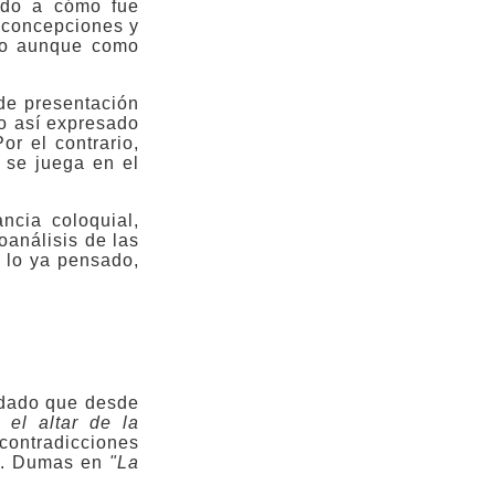
odo a cómo fue
 concepciones y
tico aunque como
 de presentación
no así expresado
or el contrario,
 se juega en el
ncia coloquial,
coanálisis de las
a lo ya pensado,
 dado que desde
 el altar de la
 contradicciones
 A. Dumas en
"La