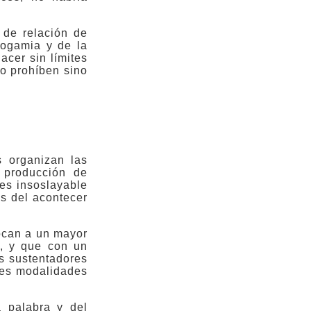
 de relación de
nogamia y de la
acer sin límites
no prohíben sino
s organizan las
 producción de
es insoslayable
os del acontecer
ocan a un mayor
n, y que con un
es sustentadores
les modalidades
a palabra y del