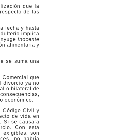
lización que la
respecto de las
sa fecha y hasta
adulterio implica
cónyuge
inocente
n alimentaria y
ue se suma una
y Comercial que
l divorcio ya no
l o bilateral de
s consecuencias,
ipo económico.
l Código Civil y
ecto de vida en
. Si se causara
orcio. Con esta
 exigibles, son
nces, no habría