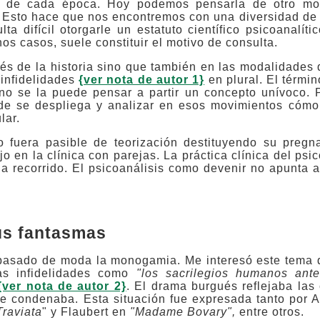
pias de cada época. Hoy podemos pensarla de otro m
 Esto hace que nos encontremos con una diversidad de
lta difícil otorgarle un estatuto científico psicoanalí
nos casos, suele constituir el motivo de consulta.
és de la historia sino que también en las modalidades
 infidelidades
{ver nota de autor 1}
en plural. El térmi
no se la puede pensar a partir un concepto unívoco. P
onde se despliega y analizar en esos movimientos cómo
lar.
o fuera pasible de teorización destituyendo su pregna
jo en la clínica con parejas. La práctica clínica del psi
a recorrido. El psicoanálisis como devenir no apunta 
us fantasmas
a pasado de moda la monogamia. Me interesó este tema
as infidelidades como
"los sacrilegios humanos ante
{ver nota de autor 2}
. El drama burgués reflejaba las
ue condenaba. Esta situación fue expresada tanto por
Traviata
" y Flaubert en
"Madame Bovary",
entre otros.