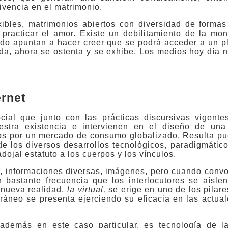
ivencia en el matrimonio.
bles, matrimonios abiertos con diversidad de formas
practicar el amor. Existe un debilitamiento de la mo
do apuntan a hacer creer que se podrá acceder a un pl
da, ahora se ostenta y se exhibe. Los medios hoy día 
ernet
ial que junto con las prácticas discursivas vigente
stra existencia e intervienen en el diseño de una
os por un mercado de consumo globalizado. Resulta pu
 de los diversos desarrollos tecnológicos, paradigmátic
ojal estatuto a los cuerpos y los vínculos.
s, informaciones diversas, imágenes, pero cuando conv
 bastante frecuencia que los interlocutores se aísle
a nueva realidad,
la virtual,
se erige en uno de los pilar
ráneo se presenta ejerciendo su eficacia en las actua
además en este caso particular, es tecnología de l