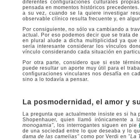
diferentes configuraciones culturales pro
pensada en momentos históricos precedentes.
a su vez, cuando se la quiere investigar resu
observable clínico resulta frecuente y, en algu
Por consiguiente, no sólo va cambiando a trav
actual. Por eso podemos decir que se trata de
en plural alude a dicha multiplicidad ya que 
sería interesante considerar los vínculos d
vínculo considerando cada situación en particu
Por otra parte, considero que si este términ
puede resultar un aporte muy útil para el traba
configuraciones vinculares nos desafía en cad
sino a lo todavía a pensar.
La posmodernidad, el amor y s
La pregunta que actualmente insiste es si h
Shopenhauer, quien llamó irónicamente a l
monogamia",
los interrogantes siguen en pie
de una sociedad entre lo que deseaba y lo q
dama de las camelias"
como por Verdi en
"La 