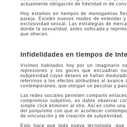
actualmente obligación de fidelidad ni de conv
Hoy estamos en tiempos de monogamias flexi
pareja. Existen nuevos modos de entender y 
exclusividad sexual. Las estrategias de merca
donde la sexualidad, antes sofocada y reprimi
que ofrecen.
Infidelidades en tiempos de Int
Vivimos habitados hoy por un imaginario soc
represiones y los goces que encuadran nue
subjetividad cuyos deseos se hallan modulad
referirnos a los efectos atribuibles al avance
contemporáneo, que otorgan un peculiar y parad
Las redes sociales permiten compartir enlace
compromiso subjetivo, es dable observar con
simple click eliminen al otro. Así es como un
del psiquismo con que el acontecer contempo
de vinculación y de creación de subjetividad.
Esto hace que toda nueva tecnología -que 