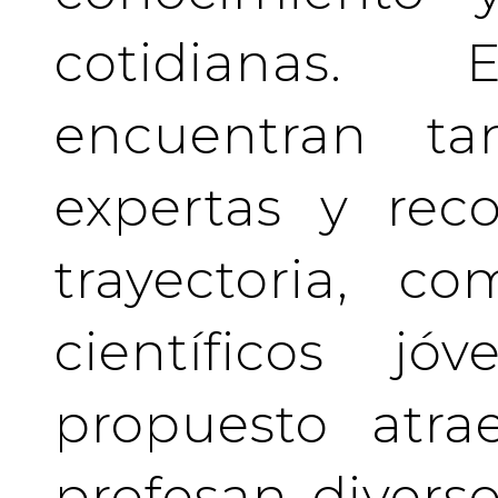
cotidianas.
encuentran tan
expertas y rec
trayectoria, c
científicos j
propuesto atra
profesan divers