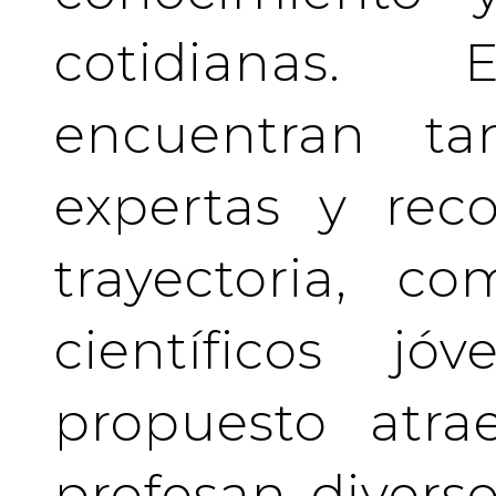
cotidianas.
encuentran tan
expertas y rec
trayectoria, c
científicos j
propuesto atra
profesan divers