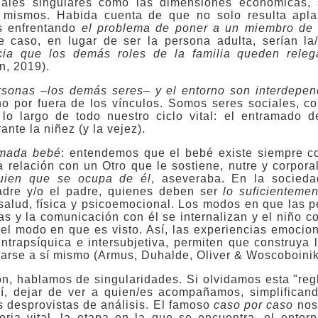
ales singulares como las dimensiones económicas, s
s mismos. Habida cuenta de que no solo resulta apla
s enfrentando
e
l problema de poner a un miembro de l
e caso, en lugar de ser la persona adulta, serían la/s
cia que los demás roles de la familia queden releg
, 2019).
ersonas –los demás seres– y el entorno son interdepen
no por fuera de los vínculos. Somos seres sociales, c
a lo largo de todo nuestro ciclo vital: el entramado 
ante la niñez (y la vejez).
amada bebé
: entendemos que el bebé existe siempre c
 relación con un Otro que le sostiene, nutre y corpora
uien que se ocupa de él
, aseveraba. En la socieda
adre y/o el padre, quienes deben ser
lo
suficienteme
salud, física y psicoemocional. Los modos en que las 
as y la comunicación con él se internalizan y el niño c
el modo en que es visto. Así, las experiencias emocio
intrapsíquica e intersubjetiva, permiten que construya
arse a sí mismo (Armus, Duhalde, Oliver & Woscoboinik
n, hablamos de singularidades. Si olvidamos esta "regl
sí, dejar de ver a quien/es acompañamos,
simplifican
s desprovistas de análisis. El famoso
caso por caso
nos
oria vital, la etapa en la que se encuentra, el entor