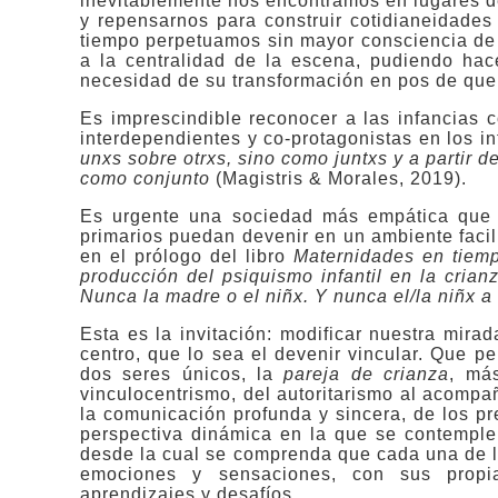
inevitablemente nos encontramos en lugares de
y repensarnos para construir cotidianeidades
tiempo perpetuamos sin mayor consciencia de e
a la centralidad de la escena, pudiendo hace
necesidad de su transformación en pos de que 
Es imprescindible reconocer a las infancias 
interdependientes y co-protagonistas en los i
unxs sobre otrxs, sino como juntxs y a partir d
como conjunto
(Magistris & Morales, 2019).
Es urgente una sociedad más empática que 
primarios puedan devenir en un ambiente faci
en el prólogo del libro
Maternidades en tiem
producción del psiquismo infantil en la crian
Nunca la madre o el niñx. Y nunca el/la niñx a
Esta es la invitación: modificar nuestra mira
centro, que lo sea el devenir vincular. Que p
dos seres únicos, la
pareja de crianza
, má
vinculocentrismo, del autoritarismo al acomp
la comunicación profunda y sincera, de los pr
perspectiva dinámica en la que se contemple
desde la cual se comprenda que cada una de la
emociones y sensaciones, con sus propias
aprendizajes y desafíos.