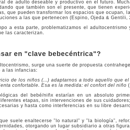
ural de adulto deseable y productivo en el futuro. Mu
idando que también son el presente, que tienen experi
as, que pueden transformar los espacios que ocupan, la
ituciones a las que pertenecen
(Espino, Ojeda & Gentili, 
 a esta parte, problematizamos el adultocentrismo y
ue las caracterizan.
sar en "clave bebecéntrica"?
ltocentrismo, surge una suerte de propuesta contraheg
 a las infancias:
cio de los niños (...) adaptarnos a todo aquello que el
enta confortable. Esa es la medida: el confort del niño
(
lógicas del bebé/niñx estarían en un absoluto prime
iferentes etapas, sin intervenciones de sus cuidadores
sarias y hasta como interferencias en su libre desarr
que suele enaltecerse "lo natural" y "la biología", ref
ternidades, otorgando un lugar subsidiario a otras figur