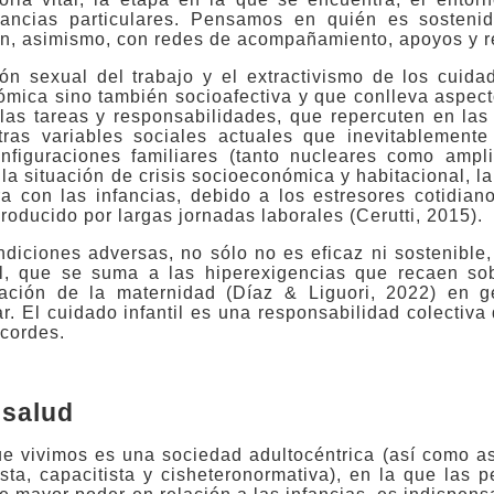
nstancias particulares. Pensamos en quién es sosten
tan, asimismo, con redes de acompañamiento, apoyos y r
ón sexual del trabajo y el extractivismo de los cuidad
ómica sino también socioafectiva y que conlleva aspec
 las tareas y responsabilidades, que repercuten en la
ras variables sociales actuales que inevitablemente
nfiguraciones familiares (tanto nucleares como ampl
a la situación de crisis socioeconómica y habitacional, l
a con las infancias, debido a los estresores cotidiano
oducido por largas jornadas laborales (Cerutti, 2015).
ondiciones adversas, no sólo no es eficaz ni sostenible
al, que se suma a las hiperexigencias que recaen so
ación de la maternidad (Díaz & Liguori, 2022) en g
r. El cuidado infantil es una responsabilidad colectiva
acordes.
 salud
e vivimos es una sociedad adultocéntrica (así como 
sista, capacitista y cisheteronormativa), en la que las 