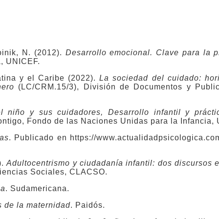
inik, N. (2012).
Desarrollo emocional. Clave para la p
a, UNICEF.
ina y el Caribe (2022).
La sociedad del cuidado: hor
nero
(LC/CRM.15/3), División de Documentos y Public
l niño y sus cuidadores, Desarrollo infantil y práct
ontigo, Fondo de las Naciones Unidas para la Infancia,
das
. Publicado en https://www.actualidadpsicologica.co
).
Adultocentrismo y ciudadanía infantil: dos discursos e
Ciencias Sociales, CLACSO.
ca
. Sudamericana.
s de la maternidad
. Paidós.