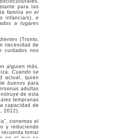
ocioculturales,
stante para las
a familia en el
 infancia/s),
e
ados a lugares
dientes
(Tronto,
on necesidad de
de cuidados nos
on alguien más,
liza.
Cuando se
d actual, quien
nte buenxs
para
personas adultas
onstruye de esta
nales tempranas
 la capacidad de
, 2012).
a", corremos el
do y
reduciendo
 recuerda tomar
no en el que se