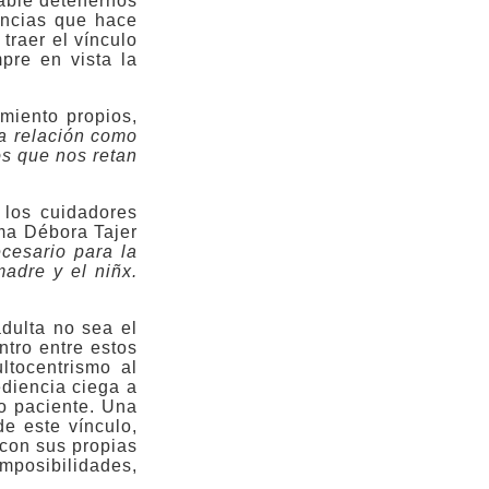
sable detenernos
encias que hace
traer el vínculo
pre en vista la
miento propios,
a relación como
os que nos retan
 los cuidadores
ma Débora Tajer
cesario para la
madre y el niñx.
adulta no sea el
ntro entre estos
tocentrismo al
diencia ciega a
io paciente. Una
e este vínculo,
 con sus propias
posibilidades,