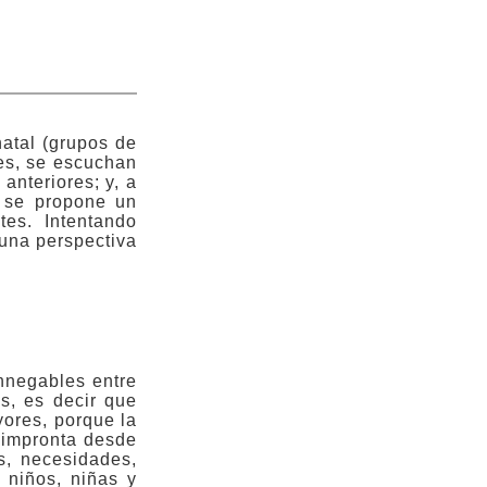
atal (grupos de
les, se escuchan
anteriores; y, a
e se propone un
es. Intentando
una perspectiva
innegables entre
s, es decir que
yores, porque la
e impronta desde
s, necesidades,
 niños, niñas y