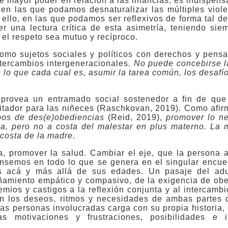
 mayor poder en relación a las infancias, es indispen
 en las que podamos desnaturalizar las múltiples viol
llo, en las que podamos ser reflexivos de forma tal de 
r una lectura crítica de esta asimetría, teniendo siem
el respeto sea mutuo y recíproco.
como sujetos sociales y políticos con derechos y pensa
ntercambios intergeneracionales.
No puede concebirse l
e lo que cada cual es, asumir la tarea común, los desafí
provea un entramado social sostenedor a fin de que
litador para las niñeces (Raschkovan, 2019). Como afir
pos de des(e)obediencias
(Reid, 2019),
promover lo ne
za, pero no a costa del malestar en plus materno. La 
 costa de la madre.
da, promover la salud. Cambiar el eje, que la persona 
ensemos en todo lo que se genera en el singular encue
s acá y más allá de sus edades. Un pasaje del adul
añamiento empático y compasivo, de la exigencia de obe
emios y castigos a la reflexión conjunta y al intercamb
n los deseos, ritmos y necesidades de ambas partes d
s personas involucradas carga con su propia historia,
 motivaciones y frustraciones, posibilidades e im