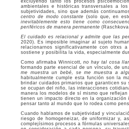
excluyendo tanto los procesos psicoemocion
ambientales e históricas transversales a lo
subjetividades, sino que además continuamo
centro de modo constante
(solo que, en est
inevitablemente esto tiene como consecuen
periféricos de manera permanente
(Raschkovan
El cuidado es relacional y admite que las p
2020). Es imposible imaginar al sujeto huma
relacionarnos significativamente con otrxs 
sostiene y posibilita la vida, especialmente dur
Como afirmaba Winnicott,
no hay tal cosa ll
formando parte esencial de un vínculo, de una
me muestra un bebé, se me muestra a alg
habitualmente cumple esta función son la m
brindar cuidados primarios que garanticen su 
se ocupan del niño, las interacciones cotidian
manera los modelos de sí mismo que reflejan 
tienen un impacto directo en la organización 
pensar tanto al mundo que lo rodea como pens
Cuando hablamos de subjetividad y vinculació
riesgo de homogeneizar, de uniformizar y, a
complejísimos procesos a fórmulas universale
en consideración a cada persona, su trayect