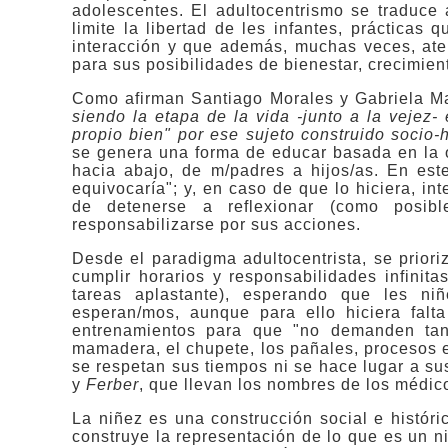
adolescentes. El adultocentrismo se traduce a
limite la libertad de les infantes, práctic
interacción y que además, muchas veces, aten
para sus posibilidades de bienestar, crecimient
Como afirman Santiago Morales y Gabriela Ma
siendo la etapa de la vida -junto a la veje
propio bien" por ese sujeto construido socio-
se genera una forma de educar basada en la 
hacia abajo, de m/padres a hijos/as. En est
equivocaría"; y, en caso de que lo hiciera, int
de detenerse a reflexionar (como posibl
responsabilizarse por sus acciones.
Desde el paradigma adultocentrista, se prior
cumplir horarios y responsabilidades infini
tareas aplastante), esperando que les n
esperan/mos, aunque para ello hiciera falta
entrenamientos para que "no demanden tant
mamadera, el chupete, los pañales, procesos 
se respetan sus tiempos ni se hace lugar a s
y
Ferber
, que llevan los nombres de los médic
La niñez es una construcción social e histór
construye la representación de lo que es un ni