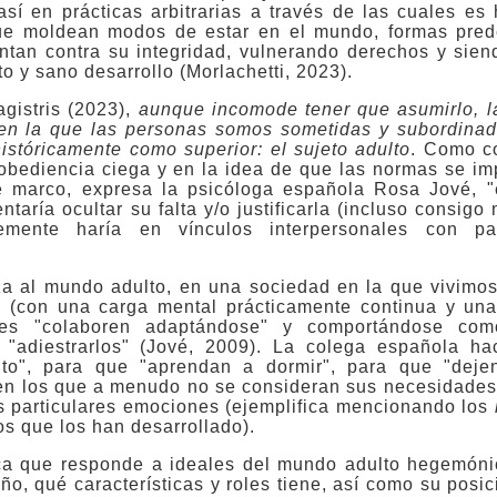
sí en prácticas arbitrarias a través de las cuales es
as que moldean modos de estar en el mundo, formas pre
tan contra su integridad, vulnerando derechos y siend
o y sano desarrollo (Morlachetti, 2023).
gistris (2023),
aunque incomode tener que asumirlo,
l
z- en la que las personas somos sometidas y subordin
históricamente como superior: el sujeto adulto
. Como co
obediencia ciega y en la idea de que las normas se im
e marco, expresa la psicóloga española Rosa Jové, "
entaría ocultar su falta y/o justificarla (incluso consig
emente haría en vínculos interpersonales con pa
iza al mundo adulto, en una sociedad en la que vivimos
tas (con una carga mental prácticamente continua y un
iñes "colaboren adaptándose" y comportándose co
 "adiestrarlos" (Jové, 2009). La colega española ha
o", para que "aprendan a dormir", para que "dejen
en los que a menudo no se consideran sus necesidades 
us particulares emociones (ejemplifica mencionando los
os que los han desarrollado).
ica que responde a ideales del mundo adulto hegemónic
ño, qué características y roles tiene, así como su posic