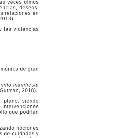
chas veces oímos
encias, deseos,
s relaciones en
2013).
 las violencias
emónica de gran
 niño manifiesta
Gutman, 2018).
r plano, siendo
; intervenciones
ollo que podrían
orzando nociones
as de cuidados y