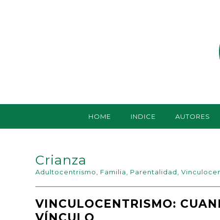
HOME
INDICE
AUTORES
Crianza
Adultocentrismo
,
Familia
,
Parentalidad
,
Vinculoce
VINCULOCENTRISMO: CUAND
VÍNCULO