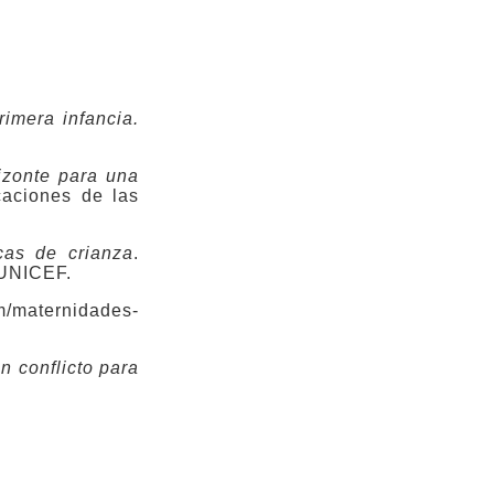
rimera infancia.
izonte para una
aciones de las
icas de crianza
.
 UNICEF.
m/maternidades-
n conflicto para