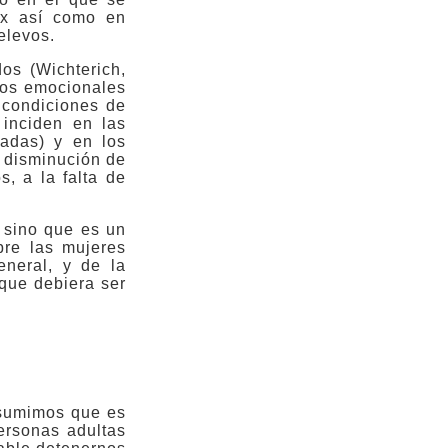
idx así como en
elevos.
os (Wichterich,
tos emocionales
s condiciones de
 inciden en las
iadas) y en los
a disminución de
s, a la falta de
, sino que es un
bre las mujeres
eneral, y de la
 que debiera ser
asumimos que es
personas adultas