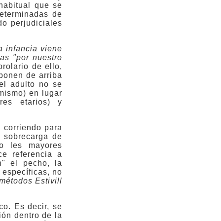
 habitual que se
determinadas de
o perjudiciales
a infancia viene
adas
"por nuestro
rolario de ello,
ponen de arriba
el adulto no se
o mismo) en lugar
res etarios) y
 corriendo para
a sobrecarga de
mo les mayores
ce referencia a
" el pecho, la
específicas, no
métodos Estivill
o. Es decir, se
ión dentro de la