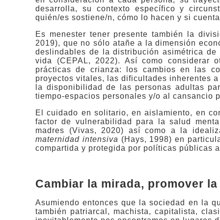
desarrolla, su contexto específico y circu
quién/es sostiene/n, cómo lo hacen y si cuen
Es menester tener presente también la divisi
2019), que no sólo atañe a la dimensión econ
deslindables de la distribución asimétrica de
vida (CEPAL, 2022). Así como considerar ot
prácticas de crianza: los cambios en las co
proyectos vitales, las dificultades inherentes 
la disponibilidad de las personas adultas par
tiempo-espacios personales y/o al cansancio pr
El cuidado en solitario, en aislamiento, en c
factor de vulnerabilidad para la salud ment
madres (Vivas, 2020) así como a la idealiz
maternidad intensiva
(Hays, 1998) en particula
compartida y protegida por políticas públicas 
Cambiar la mirada, promover la
Asumiendo entonces que la sociedad en la qu
también patriarcal, machista, capitalista, cla