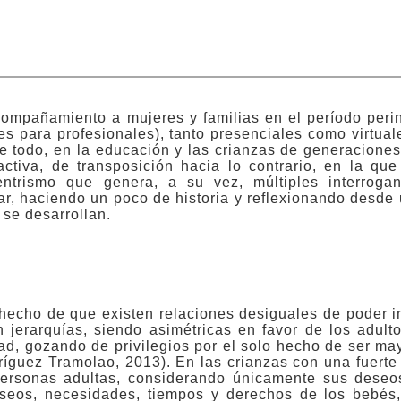
ompañamiento a mujeres y familias en el período perin
nes para profesionales), tanto presenciales como virtua
e todo, en la educación y las crianzas de generaciones 
activa, de transposición hacia lo contrario, en la qu
trismo que genera, a su vez, múltiples interrogant
r, haciendo un poco de historia y reflexionando desde 
 se desarrollan.
 hecho de que existen relaciones desiguales de poder 
 jerarquías, siendo asimétricas en favor de los adulto
ad, gozando de privilegios por el solo hecho de ser ma
dríguez Tramolao, 2013). En las crianzas con una fuert
 personas adultas, considerando únicamente sus deseo
seos, necesidades, tiempos y derechos de los bebés,