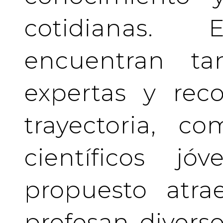
cotidianas.
encuentran tan
expertas y rec
trayectoria, c
científicos j
propuesto atra
profesan divers