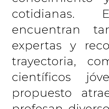
cotidianas.
encuentran tan
expertas y rec
trayectoria, c
científicos j
propuesto atra
profesan divers