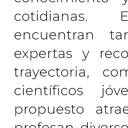
cotidianas.
encuentran tan
expertas y rec
trayectoria, c
científicos j
propuesto atra
profesan divers