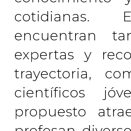
cotidianas.
encuentran tan
expertas y rec
trayectoria, c
científicos j
propuesto atra
profesan divers