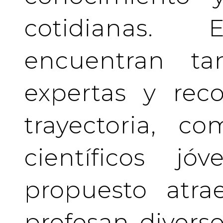
cotidianas.
encuentran tan
expertas y rec
trayectoria, c
científicos j
propuesto atra
profesan divers