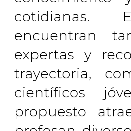
cotidianas.
encuentran tan
expertas y rec
trayectoria, c
científicos j
propuesto atra
profesan divers