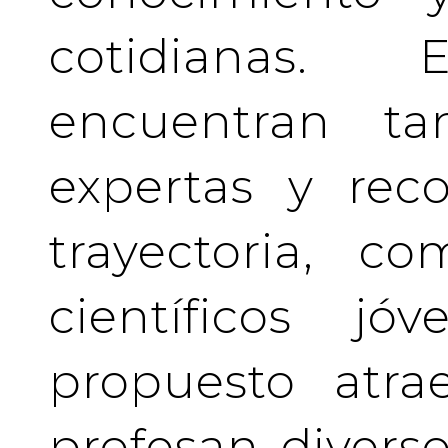
cotidianas.
encuentran tan
expertas y rec
trayectoria, c
científicos j
propuesto atra
profesan divers