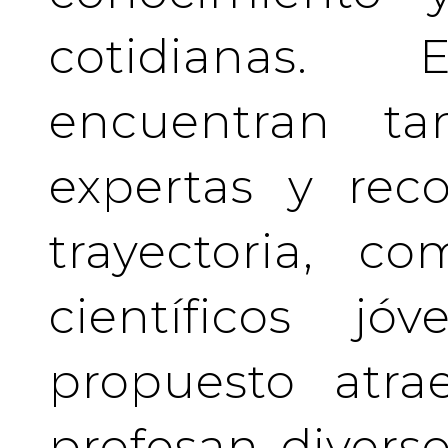
cotidianas.
encuentran tan
expertas y rec
trayectoria, c
científicos j
propuesto atra
profesan divers