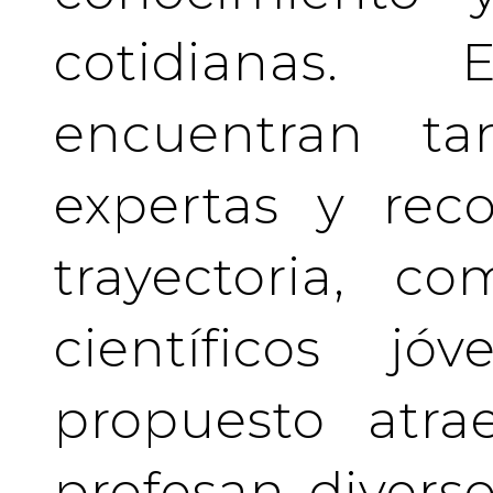
cotidianas.
encuentran tan
expertas y rec
trayectoria, c
científicos j
propuesto atra
profesan divers